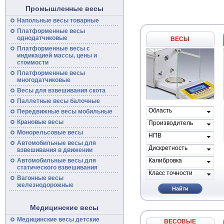
Промышленные весы
Напольные
весы
товарные
Платформенные
весы
однодатчиковые
ВЕСЫ
Платформенные
весы
с
индикацией массы, цены и
стоимости
Платформенные весы
многодатчиковые
Весы для взвешивания скота
Паллетные весы балочные
Область
Передвижные
весы
мобильные
применения
Крановые весы
Производитель
весов
Монорельсовые
весы
НПВ
Автомобильные
весы
для
Дискретность
взвешивания в движении
Калибровка
Автомобильные весы для
статического взвешивания
Класс точности
Вагонные
весы
железнодорожные
Найти
Медицинские весы
Медицинские весы детские
ВЕСОВЫЕ