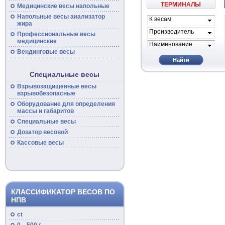
ТЕРМИНАЛЫ
Медицинские
весы
напольные
Напольные
весы
анализатор
К весам
жира
проиводителя
Производитель
Профессиональные
весы
медицинские
Наименование
Вендинговые весы
Найти
Специальные весы
Взрывозащищенные
весы
взрывобезопасные
Оборудование для определения
массы и габаритов
Специальные
весы
Дозатор весовой
Кассовые
весы
КЛАССИФИКАТОР ВЕСОВ ПО
НПВ
ct