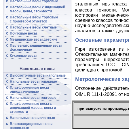
Настольные весы торговые
эталонных гирь класса 
Настольные
весы
с индикацией
классов точности. Мо
массы, цены, стоимости
юстировки механичес
Настольные
весы
торговые
среднего классов точнос
с принтером этикеток
научно-исследовател
Настольные
весы
счетные
анализов, а также други
Почтовые
весы
Основные параметр
Медицинские весы детские
Пылевлагозащищенные
весы
Гиря изготовлена из н
фасовочные
Относительная магнитн
Кухонные весы
параметры шероховато
требованиям ГОСТ OIML
Напольные весы
цилиндра с проточкой.
Высокоточные
весы
напольные
Метрологические ха
Напольные
весы
товарные
Платформенные
весы
Отклонение действител
однодатчиковые
OIML R 111-1-20091 от н
Напольные
весы
торговые
Платформенные
весы
с
индикацией массы, цены и
при выпуске из производс
стоимости
Напольные
весы
счетные
Влагозащищенные весы
напольные