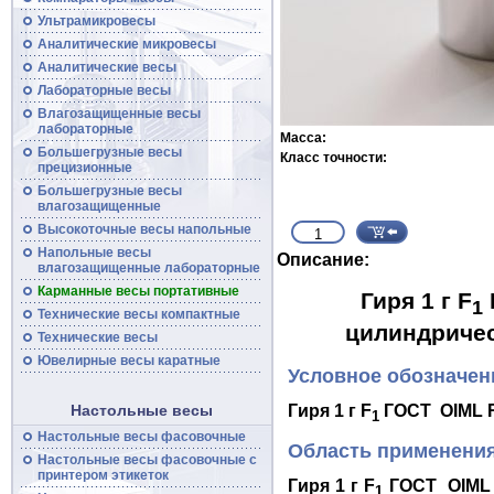
Ультрамикровесы
Аналитические микровесы
Аналитические
весы
Лабораторные весы
Влагозащищенные
весы
лабораторные
Масса:
Большегрузные
весы
Класс точности:
прецизионные
Большегрузные
весы
влагозащищенные
Высокоточные
весы
напольные
Напольные весы
Описание:
влагозащищенные лабораторные
Карманные весы портативные
Гиря 1 г F
1
Технические
весы
компактные
цилиндричес
Технические
весы
Ювелирные весы каратные
Условное обозначен
Настольные весы
Гиря 1 г
F
ГОСТ OIML R
1
Настольные весы фасовочные
Область применени
Настольные
весы
фасовочные с
принтером этикеток
Гиря 1 г F
ГОСТ OIML R
1