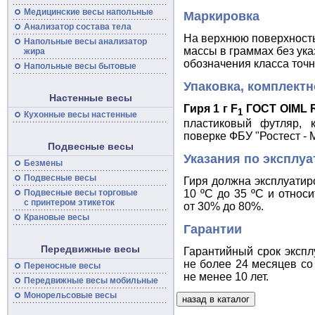
Медицинские
весы
напольные
Маркировка
Анализатор состава тела
На верхнюю поверхность
Напольные
весы
анализатор
массы в граммах без ук
жира
обозначения класса точн
Напольные весы бытовые
Упаковка, комплектн
Настенные весы
Гиря 1 г F
ГОСТ OIML R
1
Кухонные весы настенные
пластиковый футляр, 
поверке ФБУ "Ростест - 
Подвесные весы
Указания по эксплуа
Безмены
Подвесные
весы
Гиря должна эксплуатир
10 ºC до 35 ºC и относ
Подвесные
весы
торговые
с принтером этикеток
от 30% до 80%.
Крановые весы
Гарантии
Передвижные весы
Гарантийный срок экспл
не более 24 месяцев со
Переносные
весы
не менее 10 лет.
Передвижные
весы
мобильные
Монорельсовые
весы