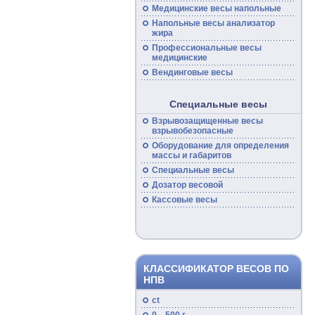
Медицинские
весы
напольные
Напольные
весы
анализатор
жира
Профессиональные
весы
медицинские
Вендинговые весы
Специальные весы
Взрывозащищенные
весы
взрывобезопасные
Оборудование для определения
массы и габаритов
Специальные
весы
Дозатор весовой
Кассовые
весы
КЛАССИФИКАТОР ВЕСОВ ПО
НПВ
ct