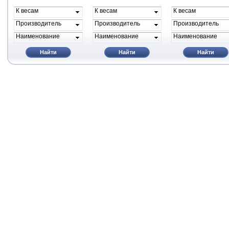
К весам
К весам
К весам
проиводителя
проиводителя
проиводителя
Производитель
Производитель
Производитель
Наименование
Наименование
Наименование
Найти
Найти
Найти