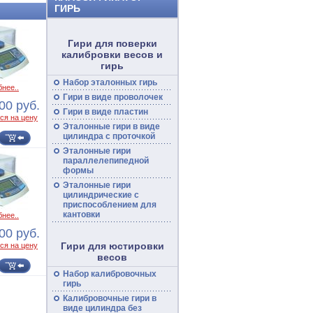
ГИРЬ
Гири для поверки
калибровки весов и
гирь
Набор эталонных гирь
нее..
Гири в виде проволочек
00 руб.
Гири в виде пластин
ся на цену
Эталонные гири в виде
цилиндра с проточкой
Эталонные гири
параллелепипедной
формы
Эталонные гири
цилиндрические с
приспособлением для
кантовки
нее..
00 руб.
Гири для юстировки
ся на цену
весов
Набор калибровочных
гирь
Калибровочные гири в
виде цилиндра без