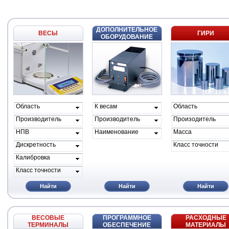
ДОПОЛНИТЕЛЬНОЕ
ВЕСЫ
ГИРИ
ОБОРУДОВАНИЕ
Область
К весам
Область
применения
проиводителя
применения
Производитель
Производитель
Произодитель
весов
НПВ
Наименование
Масса
Дискретность
Класс точности
Калибровка
Класс точности
Найти
Найти
Найти
ВЕСОВЫЕ
ПРОГРАММНОЕ
РАСХОДНЫЕ
ТЕРМИНАЛЫ
ОБЕСПЕЧЕНИЕ
МАТЕРИАЛЫ