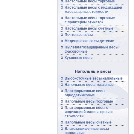
Настольные весы торговые
Настольные
весы
с индикацией
массы, цены, стоимости
Настольные
весы
торговые
с принтером этикеток
Настольные
весы
счетные
Почтовые
весы
Медицинские весы детские
Пылевлагозащищенные
весы
фасовочные
Кухонные весы
Напольные весы
Высокоточные
весы
напольные
Напольные
весы
товарные
Платформенные
весы
однодатчиковые
Напольные
весы
торговые
Платформенные
весы
с
индикацией массы, цены и
стоимости
Напольные
весы
счетные
Влагозащищенные весы
напольные