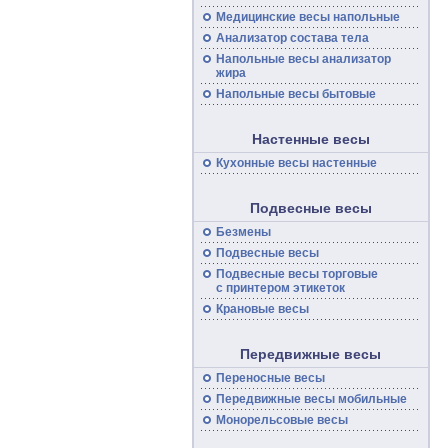
Медицинские
весы
напольные
Анализатор состава тела
Напольные
весы
анализатор
жира
Напольные весы бытовые
Настенные весы
Кухонные весы настенные
Подвесные весы
Безмены
Подвесные
весы
Подвесные
весы
торговые
с принтером этикеток
Крановые весы
Передвижные весы
Переносные
весы
Передвижные
весы
мобильные
Монорельсовые
весы