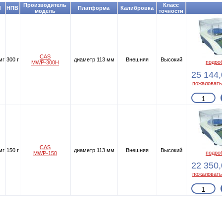
Производитель
Класс
d
НПВ
Платформа
Калибровка
модель
точности
CAS
мг
300 г
диаметр 113 мм
Внешняя
Высокий
подроб
MWP-300H
25 144,
пожаловать
CAS
мг
150 г
диаметр 113 мм
Внешняя
Высокий
подроб
MWP-150
22 350,
пожаловать