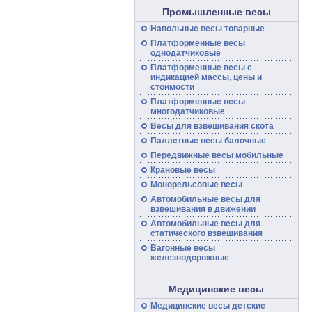
Промышленные весы
Напольные
весы
товарные
Платформенные
весы
однодатчиковые
Платформенные
весы
с
индикацией массы, цены и
стоимости
Платформенные весы
многодатчиковые
Весы для взвешивания скота
Паллетные весы балочные
Передвижные
весы
мобильные
Крановые весы
Монорельсовые
весы
Автомобильные
весы
для
взвешивания в движении
Автомобильные весы для
статического взвешивания
Вагонные
весы
железнодорожные
Медицинские весы
Медицинские весы детские