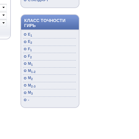
СТАНДАРТ
КЛАСС ТОЧНОСТИ
ГИРЬ
E
1
E
2
F
1
F
2
M
1
M
1-2
M
2
M
2-3
M
3
-