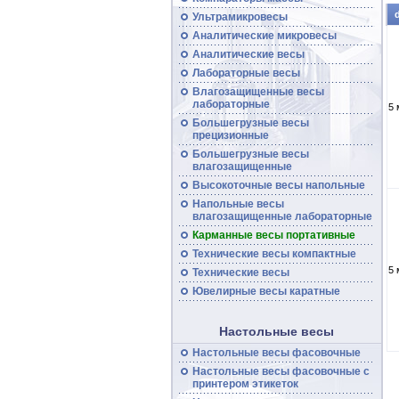
Ультрамикровесы
Аналитические микровесы
Аналитические
весы
Лабораторные весы
Влагозащищенные
весы
лабораторные
5 
Большегрузные
весы
прецизионные
Большегрузные
весы
влагозащищенные
Высокоточные
весы
напольные
Напольные весы
влагозащищенные лабораторные
Карманные весы портативные
Технические
весы
компактные
5 
Технические
весы
Ювелирные весы каратные
Настольные весы
Настольные весы фасовочные
Настольные
весы
фасовочные с
принтером этикеток