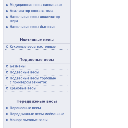
Медицинские
весы
напольные
Анализатор состава тела
Напольные
весы
анализатор
жира
Напольные весы бытовые
Настенные весы
Кухонные весы настенные
Подвесные весы
Безмены
Подвесные
весы
Подвесные
весы
торговые
с принтером этикеток
Крановые весы
Передвижные весы
Переносные
весы
Передвижные
весы
мобильные
Монорельсовые
весы