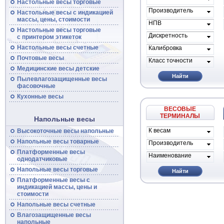
Настольные весы торговые
применения
Производитель
Настольные
весы
с индикацией
весов
массы, цены, стоимости
НПВ
Настольные
весы
торговые
Дискретность
с принтером этикеток
Настольные
весы
счетные
Калибровка
Почтовые
весы
Класс точности
Медицинские весы детские
Найти
Пылевлагозащищенные
весы
фасовочные
Кухонные весы
ВЕСОВЫЕ
ТЕРМИНАЛЫ
Напольные весы
К весам
Высокоточные
весы
напольные
проиводителя
Напольные
весы
товарные
Производитель
Платформенные
весы
Наименование
однодатчиковые
Напольные
весы
торговые
Найти
Платформенные
весы
с
индикацией массы, цены и
стоимости
Напольные
весы
счетные
Влагозащищенные весы
напольные