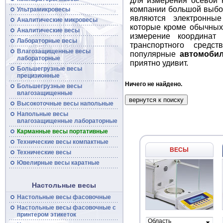
для измерения осевой 
компании большой выбо
Ультрамикровесы
являются электронны
Аналитические микровесы
которые кроме обычных
Аналитические
весы
измерение координат
Лабораторные весы
транспортного сред
Влагозащищенные
весы
популярные
автомоби
лабораторные
приятно удивит.
Большегрузные
весы
прецизионные
Ничего не найдено.
Большегрузные
весы
влагозащищенные
Высокоточные
весы
напольные
Напольные весы
влагозащищенные лабораторные
Карманные весы портативные
Технические
весы
компактные
ВЕСЫ
Технические
весы
Ювелирные весы каратные
Настольные весы
Настольные весы фасовочные
Настольные
весы
фасовочные с
принтером этикеток
Область