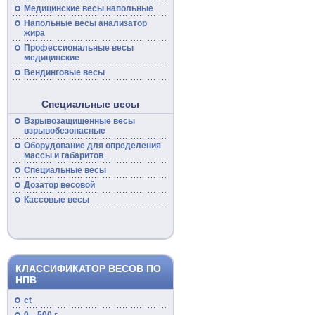
Медицинские
весы
напольные
Напольные
весы
анализатор
жира
Профессиональные
весы
медицинские
Вендинговые весы
Специальные весы
Взрывозащищенные
весы
взрывобезопасные
Оборудование для определения
массы и габаритов
Специальные
весы
Дозатор весовой
Кассовые
весы
КЛАССИФИКАТОР ВЕСОВ ПО
НПВ
ct