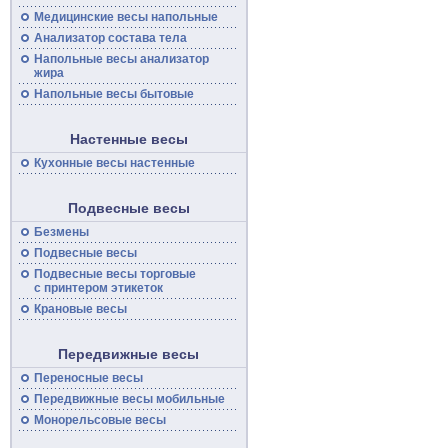
Медицинские
весы
напольные
Анализатор состава тела
Напольные
весы
анализатор
жира
Напольные весы бытовые
Настенные весы
Кухонные весы настенные
Подвесные весы
Безмены
Подвесные
весы
Подвесные
весы
торговые
с принтером этикеток
Крановые весы
Передвижные весы
Переносные
весы
Передвижные
весы
мобильные
Монорельсовые
весы