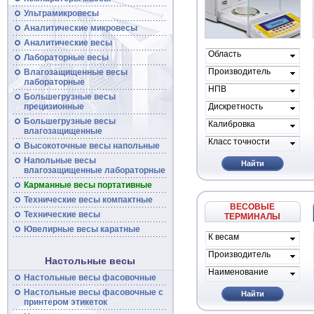
Ультрамикровесы
Аналитические микровесы
Аналитические
весы
Область
Лабораторные весы
применения
Производитель
Влагозащищенные
весы
весов
лабораторные
НПВ
Большегрузные
весы
прецизионные
Дискретность
Большегрузные
весы
Калибровка
влагозащищенные
Класс точности
Высокоточные
весы
напольные
Напольные весы
Найти
влагозащищенные лабораторные
Карманные весы портативные
Технические
весы
компактные
ВЕСОВЫЕ
Технические
весы
ТЕРМИНАЛЫ
Ювелирные весы каратные
К весам
проиводителя
Производитель
Настольные весы
Наименование
Настольные весы фасовочные
Настольные
весы
фасовочные с
Найти
принтером этикеток