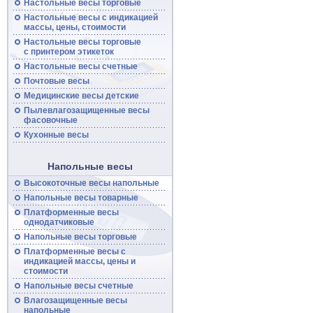
Настольные весы торговые
Настольные
весы
с индикацией
массы, цены, стоимости
Настольные
весы
торговые
с принтером этикеток
Настольные
весы
счетные
Почтовые
весы
Медицинские весы детские
Пылевлагозащищенные
весы
фасовочные
Кухонные весы
Напольные весы
Высокоточные
весы
напольные
Напольные
весы
товарные
Платформенные
весы
однодатчиковые
Напольные
весы
торговые
Платформенные
весы
с
индикацией массы, цены и
стоимости
Напольные
весы
счетные
Влагозащищенные весы
напольные