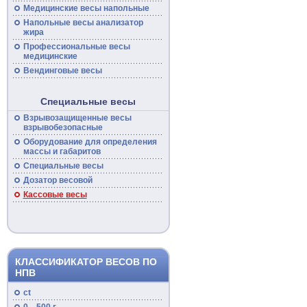
Медицинские
весы
напольные
Напольные
весы
анализатор
жира
Профессиональные
весы
медицинские
Вендинговые весы
Специальные весы
Взрывозащищенные
весы
взрывобезопасные
Оборудование для определения
массы и габаритов
Специальные
весы
Дозатор весовой
Кассовые
весы
КЛАССИФИКАТОР ВЕСОВ ПО
НПВ
ct