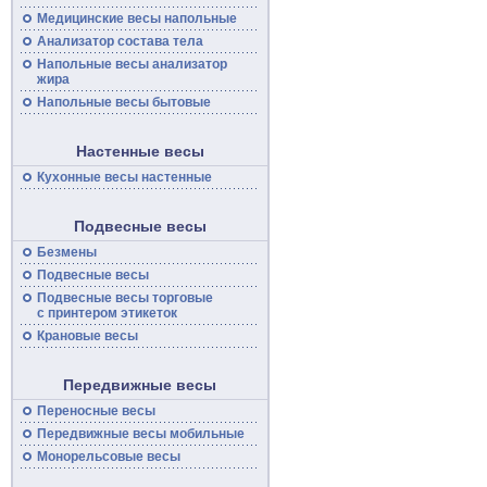
Медицинские
весы
напольные
Анализатор состава тела
Напольные
весы
анализатор
жира
Напольные весы бытовые
Настенные весы
Кухонные весы настенные
Подвесные весы
Безмены
Подвесные
весы
Подвесные
весы
торговые
с принтером этикеток
Крановые весы
Передвижные весы
Переносные
весы
Передвижные
весы
мобильные
Монорельсовые
весы