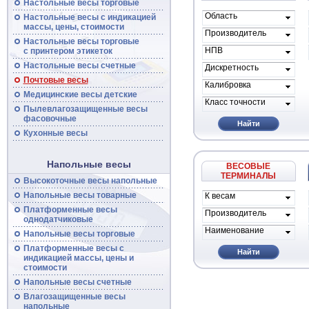
Настольные весы торговые
Область
Настольные
весы
с индикацией
применения
массы, цены, стоимости
Производитель
Настольные
весы
торговые
весов
НПВ
с принтером этикеток
Настольные
весы
счетные
Дискретность
Почтовые
весы
Калибровка
Медицинские весы детские
Класс точности
Пылевлагозащищенные
весы
фасовочные
Найти
Кухонные весы
Напольные весы
ВЕСОВЫЕ
ТЕРМИНАЛЫ
Высокоточные
весы
напольные
Напольные
весы
товарные
К весам
проиводителя
Платформенные
весы
Производитель
однодатчиковые
Наименование
Напольные
весы
торговые
Платформенные
весы
с
Найти
индикацией массы, цены и
стоимости
Напольные
весы
счетные
Влагозащищенные весы
напольные