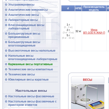
Ультрамикровесы
Производитель
d
НПВ
Аналитические микровесы
модель
Аналитические
весы
Лабораторные весы
1 г
Влагозащищенные
весы
(0 - 3 кг)
лабораторные
Мера
2 г
32 кг
ВП-3/30-К-ЖКИ-П
(3 кг - 6 кг)
Большегрузные
весы
5 г
прецизионные
(6 кг - 32 кг)
Большегрузные
весы
влагозащищенные
Высокоточные
весы
напольные
Напольные весы
влагозащищенные лабораторные
Карманные весы портативные
Технические
весы
компактные
Технические
весы
Ювелирные весы каратные
ВЕСЫ
Настольные весы
Настольные весы фасовочные
Настольные
весы
фасовочные с
принтером этикеток