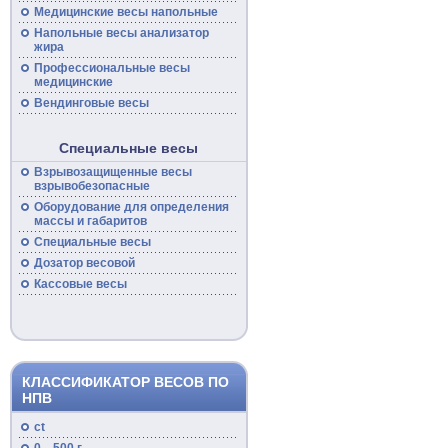
Медицинские
весы
напольные
Напольные
весы
анализатор
жира
Профессиональные
весы
медицинские
Вендинговые весы
Специальные весы
Взрывозащищенные
весы
взрывобезопасные
Оборудование для определения
массы и габаритов
Специальные
весы
Дозатор весовой
Кассовые
весы
КЛАССИФИКАТОР ВЕСОВ ПО
НПВ
ct