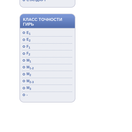
СТАНДАРТ
КЛАСС ТОЧНОСТИ
ГИРЬ
E
1
E
2
F
1
F
2
M
1
M
1-2
M
2
M
2-3
M
3
-