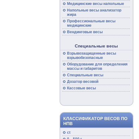
Медицинские
весы
напольные
Напольные
весы
анализатор
жира
Профессиональные
весы
медицинские
Вендинговые весы
Специальные весы
Взрывозащищенные
весы
взрывобезопасные
Оборудование для определения
массы и габаритов
Специальные
весы
Дозатор весовой
Кассовые
весы
КЛАССИФИКАТОР ВЕСОВ ПО
НПВ
ct