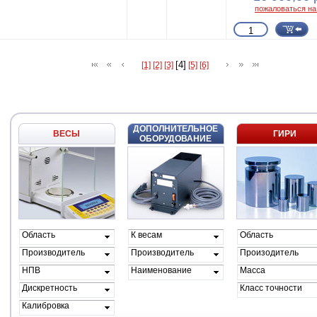
пожаловаться на
[4]
[1]
[2]
[3]
[5]
[6]
ДОПОЛНИТЕЛЬНОЕ
ВЕСЫ
ГИРИ
ОБОРУДОВАНИЕ
Область
К весам
Область
применения
проиводителя
применения
Производитель
Производитель
Произодитель
весов
НПВ
Наименование
Масса
Дискретность
Класс точности
Калибровка