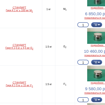
СТАНДАРТ
подробнее..
M
1 кг
1
Гиря К 1 кг ± 100 мг M
1
6 850,00 р
пожаловаться на
СТАНДАРТ
подробнее..
E
1.5 кг
2
Гиря К 1,5 кг ± 4,5 мг E
2
10 460,00 
пожаловаться на
СТАНДАРТ
подробнее..
F
1.5 кг
1
Гиря К 1,5 кг ± 15 мг F
1
9 580,00 р
пожаловаться на