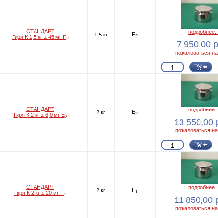
СТАНДАРТ
подробнее..
F
1.5 кг
2
Гиря К 1,5 кг ± 45 мг F
2
7 950,00 р
пожаловаться на
СТАНДАРТ
подробнее..
E
2 кг
2
Гиря К 2 кг ± 6,0 мг E
2
13 550,00 
пожаловаться на
СТАНДАРТ
подробнее..
F
2 кг
1
Гиря К 2 кг ± 20 мг F
1
11 850,00 
пожаловаться на