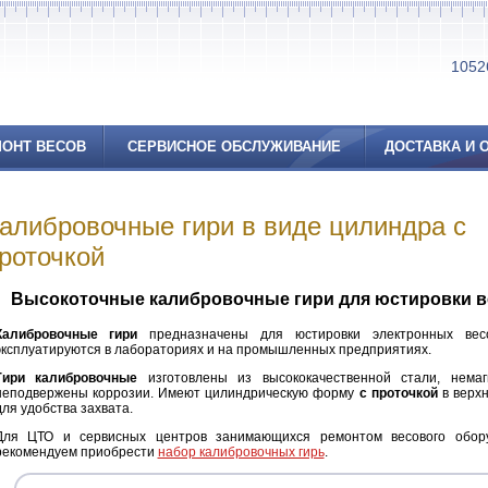
10526
ОНТ ВЕСОВ
СЕРВИСНОЕ ОБСЛУЖИВАНИЕ
ДОСТАВКА И 
алибровочные гири в виде цилиндра с
роточкой
Высокоточные калибровочные гири для юстировки в
Калибровочные гири
предназначены для юстировки электронных вес
эксплуатируются в лабораториях и на промышленных предприятиях.
Гири калибровочные
изготовлены из высококачественной стали, нема
неподвержены коррозии. Имеют цилиндрическую форму
с проточкой
в верхн
для удобства захвата.
Для ЦТО и сервисных центров занимающихся ремонтом весового обор
рекомендуем приобрести
набор калибровочных гирь
.