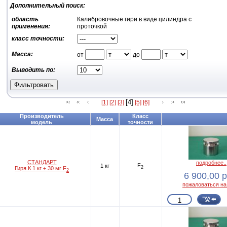
Дополнительный поиск:
область
Калибровочные гири в виде цилиндра с
применения:
проточкой
класс точности:
Масса:
от
до
Выводить по:
[4]
[1]
[2]
[3]
[5]
[6]
Производитель
Класс
Масса
модель
точности
СТАНДАРТ
подробнее..
F
1 кг
2
Гиря К 1 кг ± 30 мг F
2
6 900,00 р
пожаловаться на