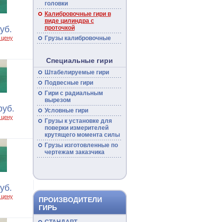
головки
Калибровочные гири в
виде цилиндра с
проточкой
уб.
Грузы калибровочные
 цену
Специальные гири
Штабелируемые гири
Подвесные гири
Гири с радиальным
вырезом
руб.
Условные гири
 цену
Грузы к установке для
поверки измерителей
крутящего момента силы
Грузы изготовленные по
чертежам заказчика
уб.
 цену
ПРОИЗВОДИТЕЛИ
ГИРЬ