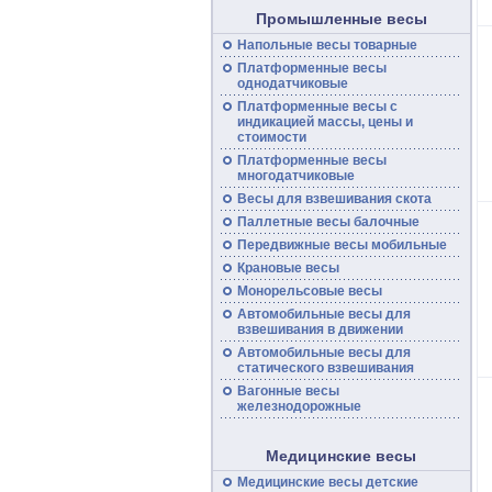
Промышленные весы
Напольные
весы
товарные
Платформенные
весы
однодатчиковые
Платформенные
весы
с
индикацией массы, цены и
стоимости
Платформенные весы
многодатчиковые
Весы для взвешивания скота
Паллетные весы балочные
Передвижные
весы
мобильные
Крановые весы
Монорельсовые
весы
Автомобильные
весы
для
взвешивания в движении
Автомобильные весы для
статического взвешивания
Вагонные
весы
железнодорожные
Медицинские весы
Медицинские весы детские