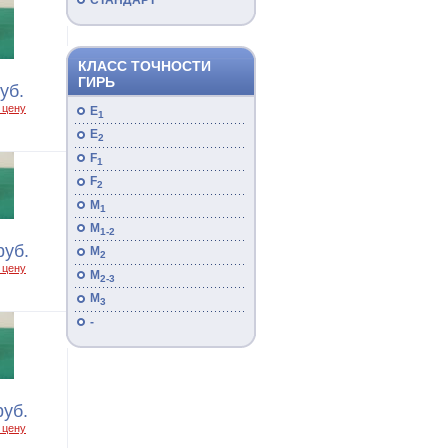
СТАНДАРТ
КЛАСС ТОЧНОСТИ
ГИРЬ
уб.
 цену
E
1
E
2
F
1
F
2
M
1
M
1-2
руб.
M
2
 цену
M
2-3
M
3
-
руб.
 цену