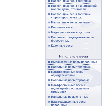
Настольные весы торговые
Настольные
весы
с индикацией
массы, цены, стоимости
Настольные
весы
торговые
с принтером этикеток
Настольные
весы
счетные
Почтовые
весы
Медицинские весы детские
Пылевлагозащищенные
весы
фасовочные
Кухонные весы
Напольные весы
Высокоточные
весы
напольные
Напольные
весы
товарные
Платформенные
весы
однодатчиковые
Напольные
весы
торговые
Платформенные
весы
с
индикацией массы, цены и
стоимости
Напольные
весы
счетные
Влагозащищенные весы
напольные