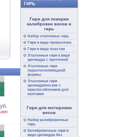
ГИРЬ
Гири для поверки
калибровки весов и
гирь
Набор эталонных гирь
Гири в виде проволочек
Гири в виде пластин
Эталонные гири в виде
цилиндра с проточкой
Эталонные гири
параллелепипедной
формы
Эталонные гири
цилиндрические с
приспособлением для
кантовки
уб.
Гири для юстировки
 цену
весов
Набор калибровочных
гирь
Калибровочные гири в
виде цилиндра без