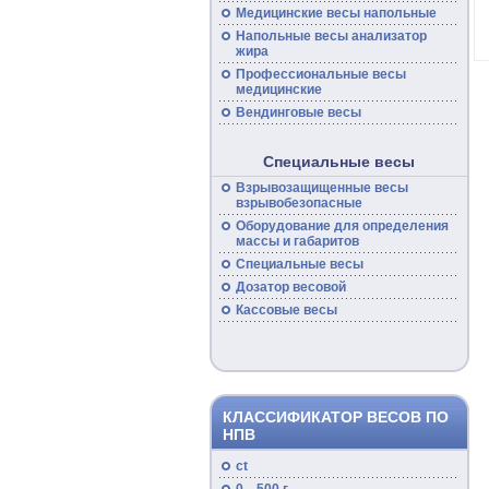
Медицинские
весы
напольные
Напольные
весы
анализатор
жира
Профессиональные
весы
медицинские
Вендинговые весы
Специальные весы
Взрывозащищенные
весы
взрывобезопасные
Оборудование для определения
массы и габаритов
Специальные
весы
Дозатор весовой
Кассовые
весы
КЛАССИФИКАТОР ВЕСОВ ПО
НПВ
ct