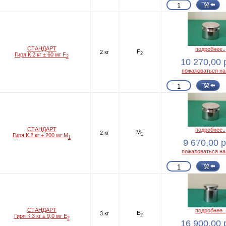
СТАНДАРТ
подробнее..
F
2 кг
2
Гиря К 2 кг ± 60 мг F
2
10 270,00 
пожаловаться на
СТАНДАРТ
подробнее..
M
2 кг
1
Гиря К 2 кг ± 200 мг M
1
9 670,00 р
пожаловаться на
СТАНДАРТ
подробнее..
E
3 кг
2
Гиря К 3 кг ± 9,0 мг E
2
16 900,00 