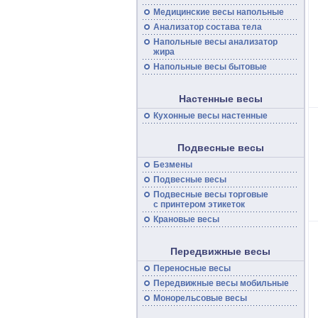
Медицинские
весы
напольные
Анализатор состава тела
Напольные
весы
анализатор
жира
Напольные весы бытовые
Настенные весы
Кухонные весы настенные
Подвесные весы
Безмены
Подвесные
весы
Подвесные
весы
торговые
с принтером этикеток
Крановые весы
Передвижные весы
Переносные
весы
Передвижные
весы
мобильные
Монорельсовые
весы