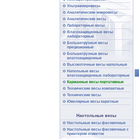
Ультрамикровесы
Аналитические микровесы
Аналитические
весы
Лабораторные весы
Влагозащищенные
весы
лабораторные
Большегрузные
весы
прецизионные
Большегрузные
весы
влагозащищенные
Высокоточные
весы
напольные
Напольные весы
влагозащищенные лабораторные
Карманные весы портативные
Технические
весы
компактные
Технические
весы
Ювелирные весы каратные
Настольные весы
Настольные весы фасовочные
Настольные
весы
фасовочные с
принтером этикеток