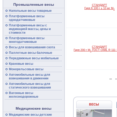
Промышленные весы
СТАНДАРТ
Гиря К 100 г ± 10 мг M
1
Напольные
весы
товарные
Платформенные
весы
однодатчиковые
Платформенные
весы
с
индикацией массы, цены и
стоимости
Платформенные весы
многодатчиковые
СТАНДАРТ
Весы для взвешивания скота
Гиря 200 г M
ГОСТ OIML R 111-
1
Паллетные весы балочные
Передвижные
весы
мобильные
Крановые весы
Монорельсовые
весы
Автомобильные
весы
для
взвешивания в движении
Автомобильные весы для
статического взвешивания
Вагонные
весы
железнодорожные
ВЕСЫ
Медицинские весы
Медицинские весы детские