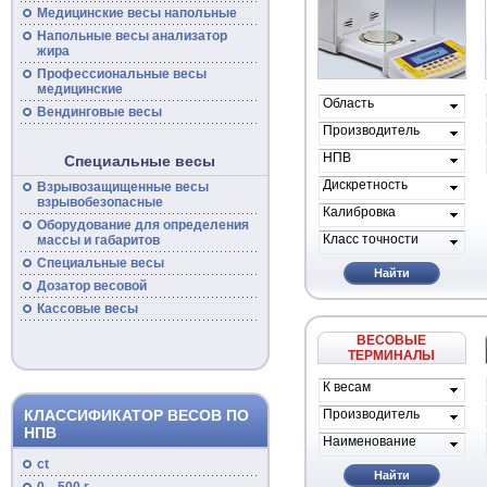
Медицинские
весы
напольные
Напольные
весы
анализатор
жира
Профессиональные
весы
медицинские
Область
Вендинговые весы
применения
Производитель
весов
НПВ
Специальные весы
Дискретность
Взрывозащищенные
весы
взрывобезопасные
Калибровка
Оборудование для определения
Класс точности
массы и габаритов
Специальные
весы
Найти
Дозатор весовой
Кассовые
весы
ВЕСОВЫЕ
ТЕРМИНАЛЫ
К весам
проиводителя
КЛАССИФИКАТОР ВЕСОВ ПО
Производитель
НПВ
Наименование
ct
Найти