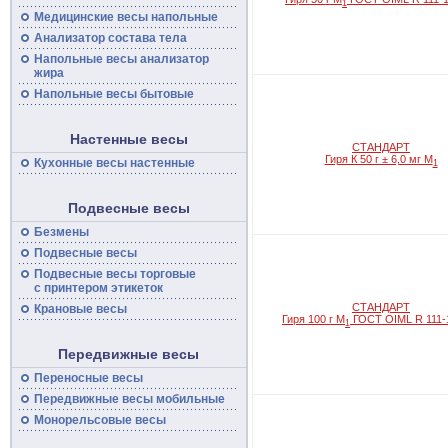
1
Медицинские
весы
напольные
Анализатор состава тела
Напольные
весы
анализатор
жира
Напольные весы бытовые
Настенные весы
СТАНДАРТ
Гиря К 50 г ± 6,0 мг M
Кухонные весы настенные
1
Подвесные весы
Безмены
Подвесные
весы
Подвесные
весы
торговые
с принтером этикеток
СТАНДАРТ
Крановые весы
Гиря 100 г M
ГОСТ OIML R 111-
1
Передвижные весы
Переносные
весы
Передвижные
весы
мобильные
Монорельсовые
весы