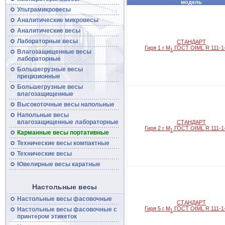
модель
Ультрамикровесы
Аналитические микровесы
Аналитические
весы
Лабораторные весы
СТАНДАРТ
Гиря 1 г M
ГОСТ OIML R 111-1
1
Влагозащищенные
весы
лабораторные
Большегрузные
весы
прецизионные
Большегрузные
весы
влагозащищенные
Высокоточные
весы
напольные
Напольные весы
влагозащищенные лабораторные
СТАНДАРТ
Гиря 2 г M
ГОСТ OIML R 111-1
1
Карманные весы портативные
Технические
весы
компактные
Технические
весы
Ювелирные весы каратные
Настольные весы
Настольные весы фасовочные
СТАНДАРТ
Гиря 5 г M
ГОСТ OIML R 111-1
Настольные
весы
фасовочные с
1
принтером этикеток