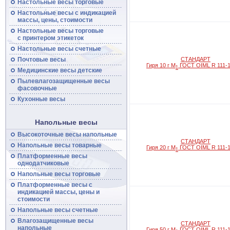
Настольные весы торговые
Настольные
весы
с индикацией
массы, цены, стоимости
Настольные
весы
торговые
с принтером этикеток
Настольные
весы
счетные
Почтовые
весы
СТАНДАРТ
Гиря 10 г M
ГОСТ OIML R 111-1
1
Медицинские весы детские
Пылевлагозащищенные
весы
фасовочные
Кухонные весы
Напольные весы
Высокоточные
весы
напольные
СТАНДАРТ
Напольные
весы
товарные
Гиря 20 г M
ГОСТ OIML R 111-1
1
Платформенные
весы
однодатчиковые
Напольные
весы
торговые
Платформенные
весы
с
индикацией массы, цены и
стоимости
Напольные
весы
счетные
Влагозащищенные весы
СТАНДАРТ
напольные
Гиря 50 г M
ГОСТ OIML R 111-1