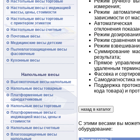
Режим ручного вы
Настольные весы торговые
измерения;
Настольные
весы
с индикацией
Режим автоматиче
массы, цены, стоимости
зависимости от ма
Настольные
весы
торговые
Автоматическая
с принтером этикеток
отклонения показан
Настольные
весы
счетные
Режим дозирования
Почтовые
весы
Режим сравнения м
Медицинские весы детские
Режим взвешивани
Пылевлагозащищенные
весы
Суммирование мас
фасовочные
результата;
Кухонные весы
Прямое управлени
удаленным термин
Фасовка и сортиров
Напольные весы
Самодиагностика н
Высокоточные
весы
напольные
Поддержка проток
Напольные
весы
товарные
кода товара) и про
Платформенные
весы
однодатчиковые
Напольные
весы
торговые
Платформенные
весы
с
индикацией массы, цены и
стоимости
С этими весами вы может
Напольные
весы
счетные
обурудование:
Влагозащищенные весы
напольные
Производитель