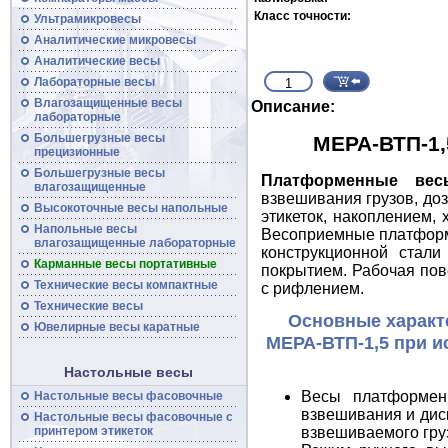
Класс точности:
Ультрамикровесы
Аналитические микровесы
Аналитические
весы
Лабораторные весы
Влагозащищенные
весы
Описание:
лабораторные
Большегрузные
весы
МЕРА-ВТП-1
прецизионные
Большегрузные
весы
Платформенные вес
влагозащищенные
взвешивания грузов, доз
Высокоточные
весы
напольные
этикеток, накоплением,
Напольные весы
Весоприемные платфо
влагозащищенные лабораторные
конструкционной стал
Карманные весы портативные
покрытием. Рабочая по
Технические
весы
компактные
с рифлением.
Технические
весы
Основные характ
Ювелирные весы каратные
МЕРА-ВТП-1,5 при и
Настольные весы
Весы платформен
Настольные весы фасовочные
взвешивания и диск
Настольные
весы
фасовочные с
принтером этикеток
взвешиваемого гру