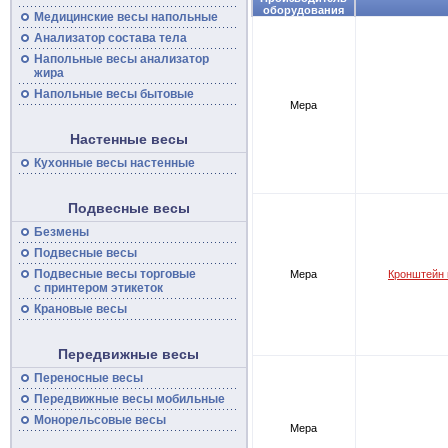
оборудования
Медицинские
весы
напольные
Анализатор состава тела
Напольные
весы
анализатор
жира
Напольные весы бытовые
Мера
Настенные весы
Кухонные весы настенные
Подвесные весы
Безмены
Подвесные
весы
Подвесные
весы
торговые
Мера
Кронштейн 
с принтером этикеток
Крановые весы
Передвижные весы
Переносные
весы
Передвижные
весы
мобильные
Монорельсовые
весы
Мера