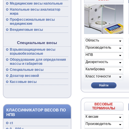
Медицинские
весы
напольные
Напольные
весы
анализатор
жира
Профессиональные
весы
медицинские
Вендинговые весы
Область
Специальные весы
применения
Производитель
Взрывозащищенные
весы
весов
взрывобезопасные
НПВ
Оборудование для определения
Дискретность
массы и габаритов
Калибровка
Специальные
весы
Дозатор весовой
Класс точности
Кассовые
весы
Найти
ВЕСОВЫЕ
ТЕРМИНАЛЫ
КЛАССИФИКАТОР ВЕСОВ ПО
НПВ
К весам
проиводителя
ct
Производитель