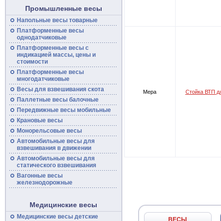
Промышленные весы
Напольные
весы
товарные
Платформенные
весы
однодатчиковые
Платформенные
весы
с
индикацией массы, цены и
стоимости
Платформенные весы
многодатчиковые
Весы для взвешивания скота
Мера
Стойка ВТП д
Паллетные весы балочные
Передвижные
весы
мобильные
Крановые весы
Монорельсовые
весы
Автомобильные
весы
для
взвешивания в движении
Автомобильные весы для
статического взвешивания
Вагонные
весы
железнодорожные
Медицинские весы
Медицинские весы детские
ВЕСЫ