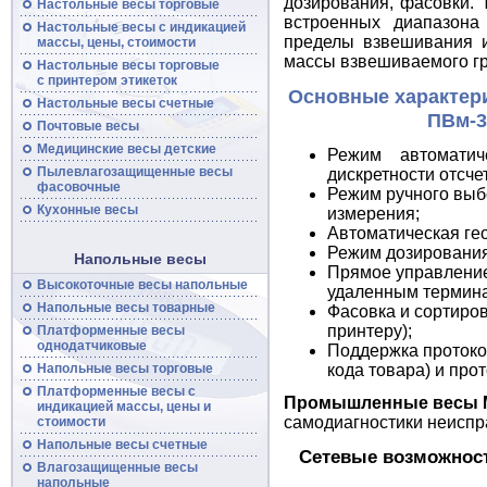
дозирования, фасовки.
Настольные весы торговые
встроенных диапазона
Настольные
весы
с индикацией
пределы взвешивания и
массы, цены, стоимости
массы взвешиваемого гр
Настольные
весы
торговые
с принтером этикеток
Основные характер
Настольные
весы
счетные
ПВм-3
Почтовые
весы
Медицинские весы детские
Режим автомати
Пылевлагозащищенные
весы
дискретности отсчет
фасовочные
Режим ручного выб
Кухонные весы
измерения;
Автоматическая ге
Режим дозирования
Напольные весы
Прямое управление
Высокоточные
весы
напольные
удаленным термин
Напольные
весы
товарные
Фасовка и сортиров
принтеру);
Платформенные
весы
однодатчиковые
Поддержка протоко
Напольные
весы
торговые
кода товара) и про
Платформенные
весы
с
Промышленные весы 
индикацией массы, цены и
самодиагностики неиспр
стоимости
Напольные
весы
счетные
Сетевые возможност
Влагозащищенные весы
напольные