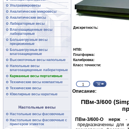
Ультрамикровесы
Аналитические микровесы
Аналитические
весы
Лабораторные весы
Дискретность:
Влагозащищенные
весы
лабораторные
Большегрузные
весы
прецизионные
НПВ:
Большегрузные
весы
влагозащищенные
Платформа:
Высокоточные
весы
напольные
Калибровка:
Класс точности:
Напольные весы
влагозащищенные лабораторные
Карманные весы портативные
Технические
весы
компактные
Технические
весы
Описание:
Ювелирные весы каратные
ПВм-3/600 (Sim
Настольные весы
п
Настольные весы фасовочные
ПВм-3/600-О нерж
Настольные
весы
фасовочные с
принтером этикеток
предназначенны для и