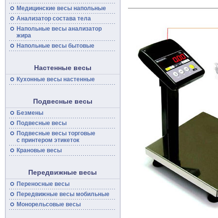
Медицинские
весы
напольные
Анализатор состава тела
Напольные
весы
анализатор
жира
Напольные весы бытовые
Настенные весы
Кухонные весы настенные
Подвесные весы
Безмены
Подвесные
весы
Подвесные
весы
торговые
с принтером этикеток
Крановые весы
Передвижные весы
Переносные
весы
Передвижные
весы
мобильные
Монорельсовые
весы