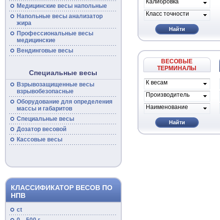
Калибровка
Медицинские
весы
напольные
Класс точности
Напольные
весы
анализатор
жира
Найти
Профессиональные
весы
медицинские
Вендинговые весы
ВЕСОВЫЕ
ТЕРМИНАЛЫ
Специальные весы
К весам
Взрывозащищенные
весы
проиводителя
взрывобезопасные
Производитель
Оборудование для определения
Наименование
массы и габаритов
Специальные
весы
Найти
Дозатор весовой
Кассовые
весы
КЛАССИФИКАТОР ВЕСОВ ПО
НПВ
ct