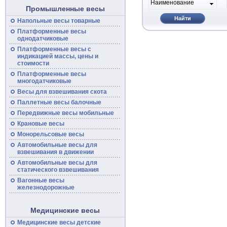
Наименование
Промышленные весы
Найти
Напольные
весы
товарные
Платформенные
весы
однодатчиковые
Платформенные
весы
с
индикацией массы, цены и
стоимости
Платформенные весы
многодатчиковые
Весы для взвешивания скота
Паллетные весы балочные
Передвижные
весы
мобильные
Крановые весы
Монорельсовые
весы
Автомобильные
весы
для
взвешивания в движении
Автомобильные весы для
статического взвешивания
Вагонные
весы
железнодорожные
Медицинские весы
Медицинские весы детские