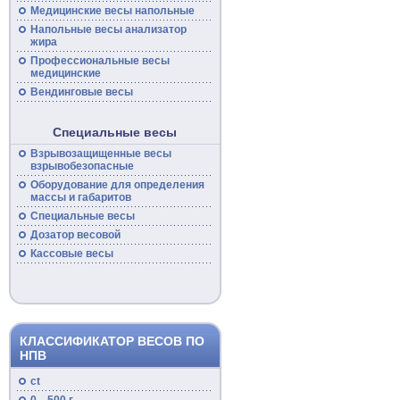
Медицинские
весы
напольные
Напольные
весы
анализатор
жира
Профессиональные
весы
медицинские
Вендинговые весы
Специальные весы
Взрывозащищенные
весы
взрывобезопасные
Оборудование для определения
массы и габаритов
Специальные
весы
Дозатор весовой
Кассовые
весы
КЛАССИФИКАТОР ВЕСОВ ПО
НПВ
ct