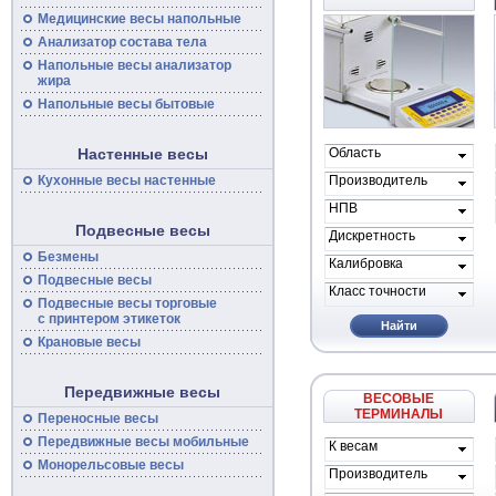
Медицинские
весы
напольные
Анализатор состава тела
Напольные
весы
анализатор
жира
Напольные весы бытовые
Настенные весы
Область
применения
Кухонные весы настенные
Производитель
весов
НПВ
Подвесные весы
Дискретность
Безмены
Калибровка
Подвесные
весы
Класс точности
Подвесные
весы
торговые
с принтером этикеток
Найти
Крановые весы
Передвижные весы
ВЕСОВЫЕ
ТЕРМИНАЛЫ
Переносные
весы
Передвижные
весы
мобильные
К весам
проиводителя
Монорельсовые
весы
Производитель