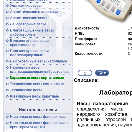
Ультрамикровесы
Аналитические микровесы
Аналитические
весы
Лабораторные весы
Дискретность:
1 
Влагозащищенные
весы
НПВ:
62
лабораторные
Платформа:
ди
Большегрузные
весы
Калибровка:
В
прецизионные
По
Большегрузные
весы
Класс точности:
С
влагозащищенные
Высокоточные
весы
напольные
Напольные весы
влагозащищенные лабораторные
Карманные весы портативные
Описание:
Технические
весы
компактные
Технические
весы
Лаборатор
Ювелирные весы каратные
Весы лабораторные 
определения массы 
Настольные весы
народного хозяйства
Настольные весы фасовочные
различных отраслей п
Настольные
весы
фасовочные с
здравоохранения, научно
принтером этикеток