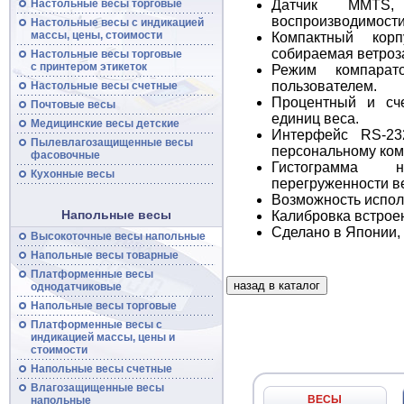
Настольные весы торговые
Датчик MMTS,
воспроизводимости
Настольные
весы
с индикацией
массы, цены, стоимости
Компактный корп
собираемая ветроз
Настольные
весы
торговые
с принтером этикеток
Режим компарат
пользователем.
Настольные
весы
счетные
Процентный и сч
Почтовые
весы
единиц веса.
Медицинские весы детские
Интерфейс RS-23
Пылевлагозащищенные
весы
персональному ком
фасовочные
Гистограмма н
Кухонные весы
перегруженности в
Возможность испол
Напольные весы
Калибровка встроен
Сделано в Японии, 
Высокоточные
весы
напольные
Напольные
весы
товарные
Платформенные
весы
однодатчиковые
Напольные
весы
торговые
Платформенные
весы
с
индикацией массы, цены и
стоимости
Напольные
весы
счетные
Влагозащищенные весы
ВЕСЫ
напольные